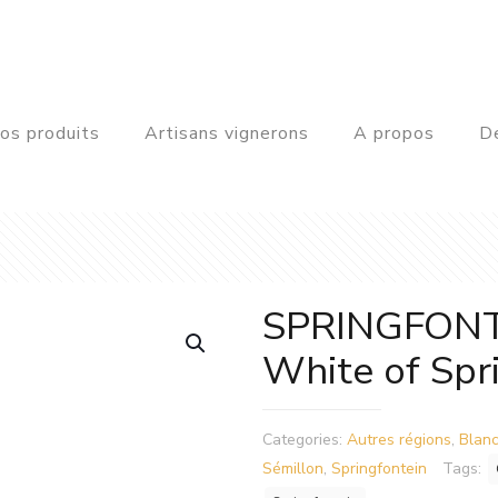
os produits
Artisans vignerons
A propos
De
SPRINGFONT
White of Spr
Categories:
Autres régions
,
Blan
Sémillon
,
Springfontein
Tags: