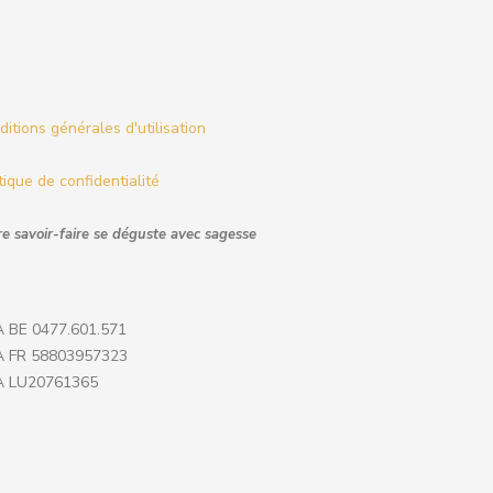
itions générales d'utilisation
tique de confidentialité
e savoir-faire se déguste avec sagesse
 BE 0477.601.571
 FR 58803957323
 LU20761365