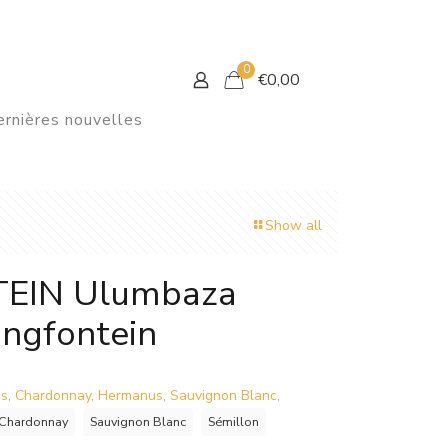
0
€
0,00
rnières nouvelles
Show all
EIN Ulumbaza
ingfontein
cs
,
Chardonnay
,
Hermanus
,
Sauvignon Blanc
,
Chardonnay
Sauvignon Blanc
Sémillon