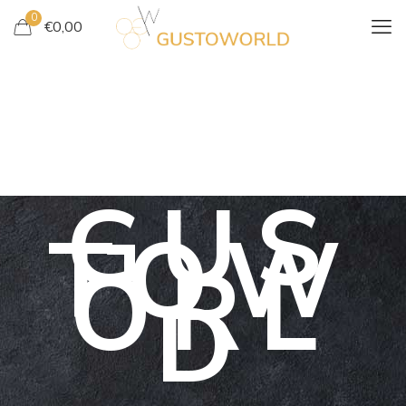
0
€
0,00
GUS
TOW
ORL
D