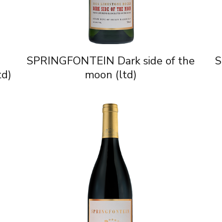
SPRINGFONTEIN Dark side of the
S
td)
moon (ltd)