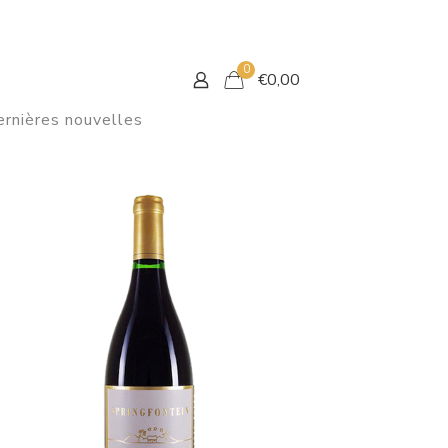
0
€
0,00
rnières nouvelles