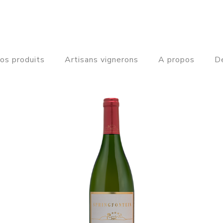
os produits
Artisans vignerons
A propos
De