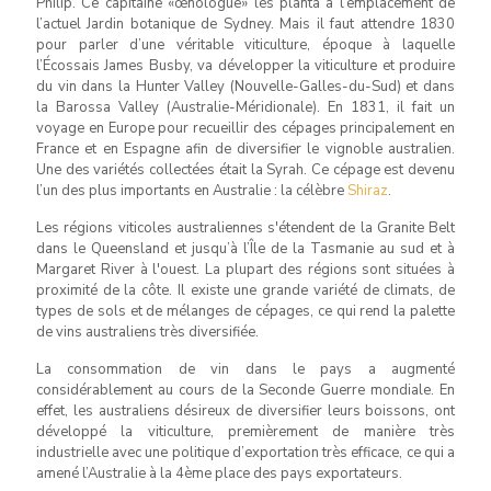
Philip. Ce capitaine «œnologue» les planta à l’emplacement de
l’actuel Jardin botanique de Sydney. Mais il faut attendre 1830
pour parler d’une véritable viticulture, époque à laquelle
l’Écossais James Busby, va développer la viticulture et produire
du vin dans la Hunter Valley (Nouvelle-Galles-du-Sud) et dans
la Barossa Valley (Australie-Méridionale). En 1831, il fait un
voyage en Europe pour recueillir des cépages principalement en
France et en Espagne afin de diversifier le vignoble australien.
Une des variétés collectées était la Syrah. Ce cépage est devenu
l’un des plus importants en Australie : la célèbre
Shiraz
.
Les régions viticoles australiennes s'étendent de la Granite Belt
dans le Queensland et jusqu’à l’Île de la Tasmanie au sud et à
Margaret River à l'ouest. La plupart des régions sont situées à
proximité de la côte. Il existe une grande variété de climats, de
types de sols et de mélanges de cépages, ce qui rend la palette
de vins australiens très diversifiée.
La consommation de vin dans le pays a augmenté
considérablement au cours de la Seconde Guerre mondiale. En
effet, les australiens désireux de diversifier leurs boissons, ont
développé la viticulture, premièrement de manière très
industrielle avec une politique d’exportation très efficace, ce qui a
amené l’Australie à la 4ème place des pays exportateurs.