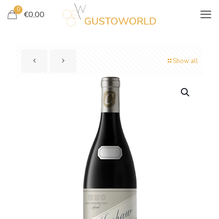
0
€
0,00
Show all