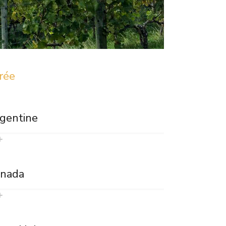
érée
gentine
nada