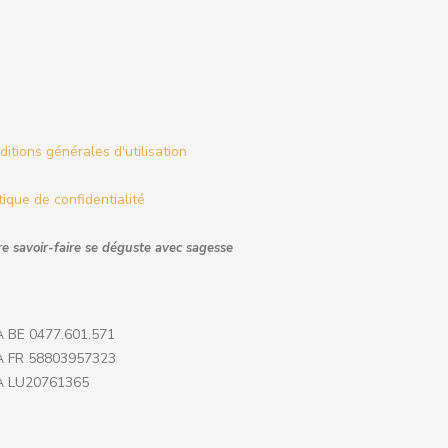
itions générales d'utilisation
tique de confidentialité
e savoir-faire se déguste avec sagesse
 BE 0477.601.571
 FR 58803957323
 LU20761365