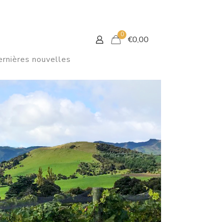
0
€
0,00
rnières nouvelles
NS