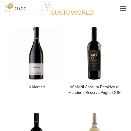
0
€
0,00
A Merced
A6MANI Concura Primitivo di
Manduria Reserva Puglia DOP