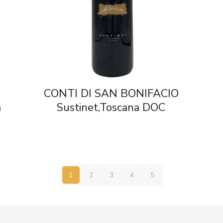
CONTI DI SAN BONIFACIO
a
Sustinet,Toscana DOC
1
2
3
4
5