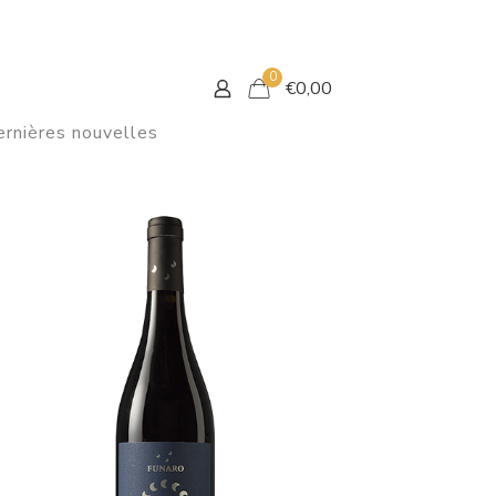
0
€
0,00
rnières nouvelles