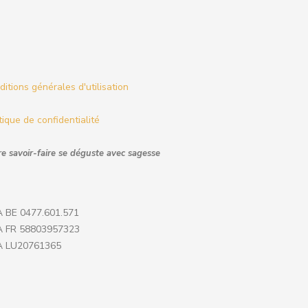
itions générales d'utilisation
tique de confidentialité
e savoir-faire se déguste avec sagesse
 BE 0477.601.571
 FR 58803957323
 LU20761365