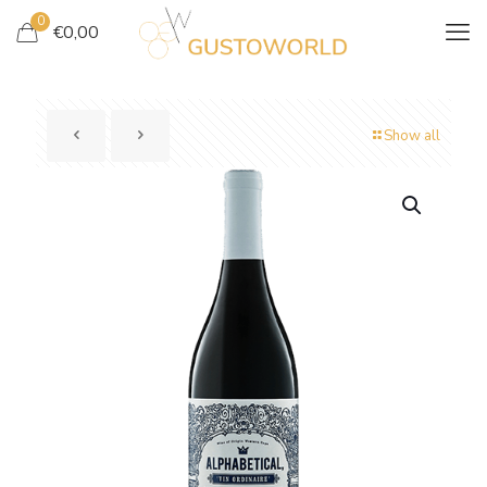
0
€
0,00
Show all