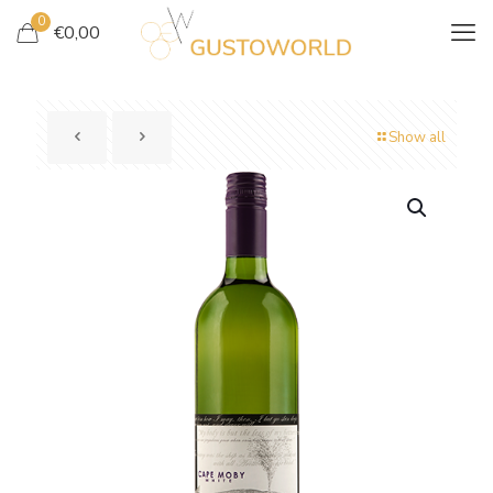
0
€
0,00
Show all