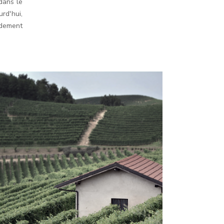
dans le
urd'hui,
ndement
CLAUDIO
ALARIO
WINERY