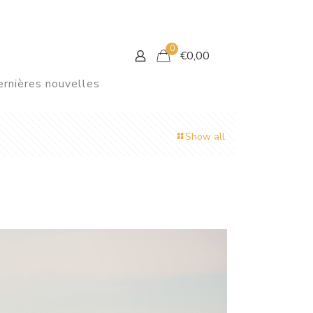
0
€
0,00
rnières nouvelles
Show all