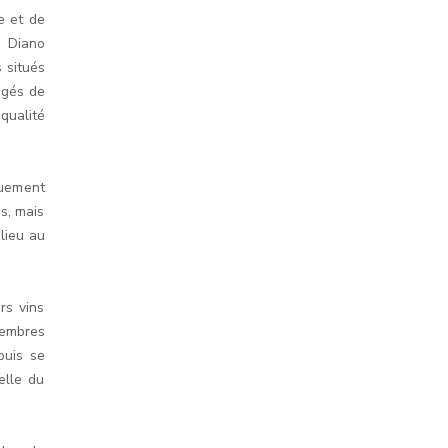
e et de
 Diano
s situés
âgés de
qualité
ouement
ns, mais
lieu au
rs vins
membres
puis se
elle du