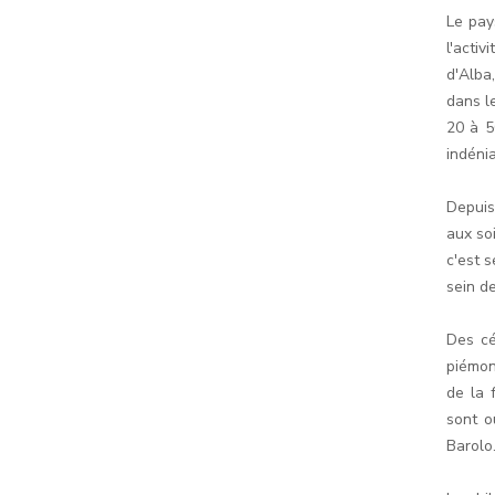
Le pay
l'activ
d'Alba,
dans l
20 à 5
indénia
Depuis
aux soi
c'est 
sein de
Des cé
piémon
de la 
sont o
Barolo