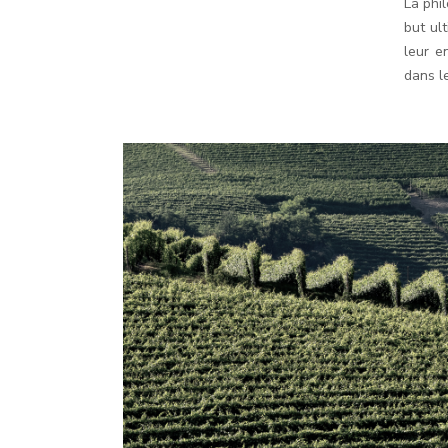
La phi
but ult
leur e
dans le
DOLCETTO
VINES