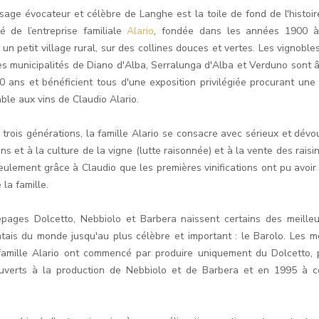
sage évocateur et célèbre de Langhe est la toile de fond de l'histoir
ité de l’entreprise familiale
Alario
, fondée dans les années 1900 à
 un petit village rural, sur des collines douces et vertes. Les vignoble
es municipalités de Diano d'Alba, Serralunga d'Alba et Verduno sont 
0 ans et bénéficient tous d'une exposition privilégiée procurant une 
ble aux vins de Claudio Alario.
 trois générations, la famille Alario se consacre avec sérieux et dév
ns et à la culture de la vigne (lutte raisonnée) et à la vente des raisi
seulement grâce à Claudio que les premières vinifications ont pu avoir 
 la famille.
pages Dolcetto, Nebbiolo et Barbera naissent certains des meilleu
tais du monde jusqu'au plus célèbre et important : le Barolo. Les 
famille Alario ont commencé par produire uniquement du Dolcetto, 
uverts à la production de Nebbiolo et de Barbera et en 1995 à c
.