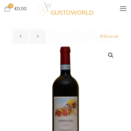
0
€
0,00
Show all