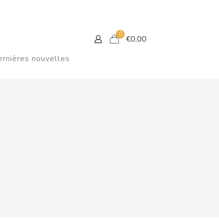
0
€
0,00
rnières nouvelles