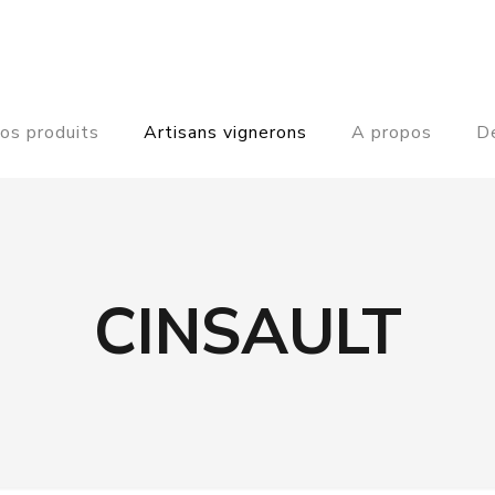
os produits
Artisans vignerons
A propos
De
CINSAULT