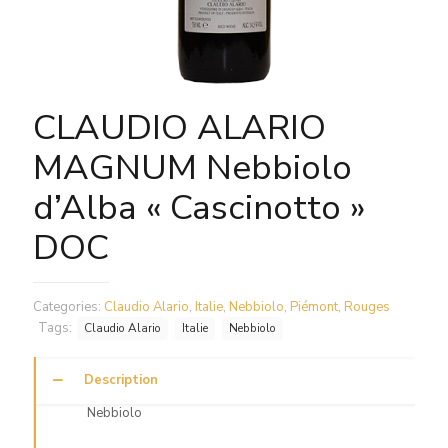
CLAUDIO ALARIO
MAGNUM Nebbiolo
d’Alba « Cascinotto »
DOC
Categories:
Claudio Alario
,
Italie
,
Nebbiolo
,
Piémont
,
Rouges
Tags:
Claudio Alario
Italie
Nebbiolo
Description
Nebbiolo