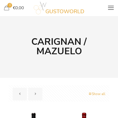
0
€
0,00
CARIGNAN /
MAZUELO
Show all