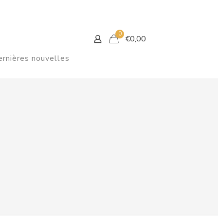
0
€
0,00
rnières nouvelles