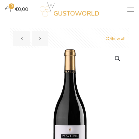
0
€
0,00
Show all