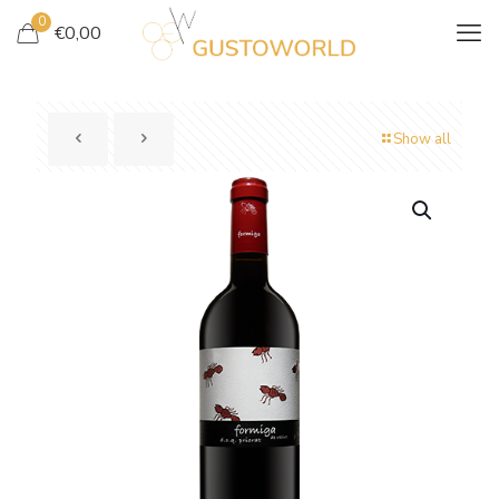
0
€
0,00
Show all