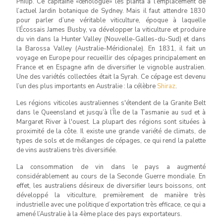
Philip. Ce capitaine «œnologue» les planta à l’emplacement de
l’actuel Jardin botanique de Sydney. Mais il faut attendre 1830
pour parler d’une véritable viticulture, époque à laquelle
l’Écossais James Busby, va développer la viticulture et produire
du vin dans la Hunter Valley (Nouvelle-Galles-du-Sud) et dans
la Barossa Valley (Australie-Méridionale). En 1831, il fait un
voyage en Europe pour recueillir des cépages principalement en
France et en Espagne afin de diversifier le vignoble australien.
Une des variétés collectées était la Syrah. Ce cépage est devenu
l’un des plus importants en Australie : la célèbre
Shiraz
.
Les régions viticoles australiennes s'étendent de la Granite Belt
dans le Queensland et jusqu’à l’Île de la Tasmanie au sud et à
Margaret River à l'ouest. La plupart des régions sont situées à
proximité de la côte. Il existe une grande variété de climats, de
types de sols et de mélanges de cépages, ce qui rend la palette
de vins australiens très diversifiée.
La consommation de vin dans le pays a augmenté
considérablement au cours de la Seconde Guerre mondiale. En
effet, les australiens désireux de diversifier leurs boissons, ont
développé la viticulture, premièrement de manière très
industrielle avec une politique d’exportation très efficace, ce qui a
amené l’Australie à la 4ème place des pays exportateurs.