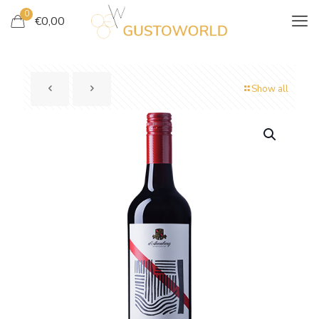
0
€
0,00
Show all