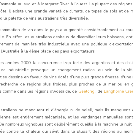
Tasmanie au sud et à Margaret River à l'ouest. La plupart des régions
côte. Il existe une grande variété de climats, de types de sols et de
d la palette de vins australiens très diversifiée.
sommation de vin dans le pays a augmenté considérablement au cou
e. En effet, les australiens désireux de diversifier leurs boissons, ont
rement de manière très industrielle avec une politique d’exportation
l’Australie à la 4ème place des pays exportateurs.
es années 2000, la concurrence trop forte des argentins et des chil
lture industrielle provoque un changement radical au sein de la viti
t se dessine en faveur de vins dotés d’une plus grande finesse, d'une m
recherche de régions plus froides, plus proches de la mer ou en g
es comme dans les régions d'Adélaïde, de
Geelong
, de
Langhorne Cr
straliens ne manquent ni d'énergie ni de soleil, mais ils manquent d'
lienne est entièrement mécanisée, et les vendanges manuelles sont
 De nombreux vignobles sont délibérément cueillis à la machine la nuit 
ée contre la chaleur qui sévit dans la plupart des régions au mo