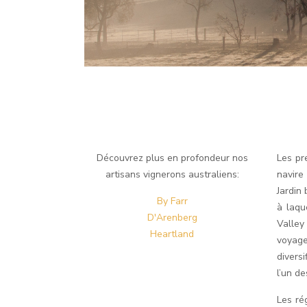
Découvrez plus en profondeur nos
Les pr
artisans vignerons australiens:
navire
Jardin
By Farr
à laqu
D'Arenberg
Valley
Heartland
voyage
divers
l’un de
Les ré