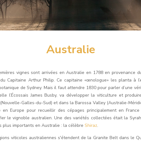
Australie
emières vignes sont arrivées en Australie en 1788 en provenance d
 du Capitaine Arthur Philip. Ce capitaine «œnologue» les planta à l
 botanique de Sydney. Mais il faut attendre 1830 pour parler d’une véri
elle l’Écossais James Busby, va développer la viticulture et produi
 (Nouvelle-Galles-du-Sud) et dans la Barossa Valley (Australie-Méridion
 en Europe pour recueillir des cépages principalement en France
ifier le vignoble australien. Une des variétés collectées était la Sy
s plus importants en Australie : la célèbre
Shiraz
.
gions viticoles australiennes s'étendent de la Granite Belt dans le Qu