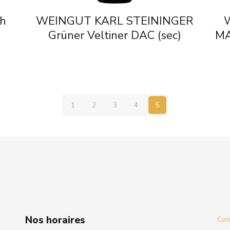
sh
WEINGUT KARL STEININGER
Grüner Veltiner DAC (sec)
MA
1
2
3
4
5
Nos horaires
Cond