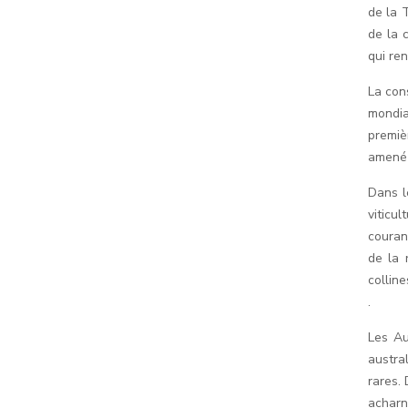
de la 
de la 
qui ren
La con
mondial
premiè
amené 
Dans l
viticu
couran
de la 
collin
.
Les Au
austra
rares.
acharn