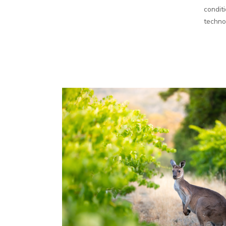
condit
technol
NOS
REGIONS