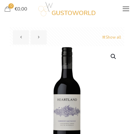
0
€
0,00
Show all