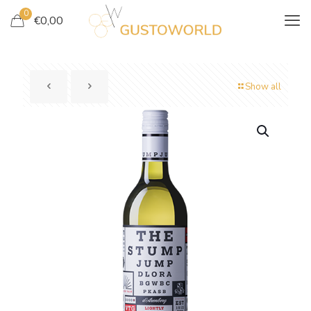
0
€
0,00
Show all