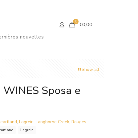
0
€
0,00
rnières nouvelles
Show all
WINES Sposa e
eartland
,
Lagrein
,
Langhorne Creek
,
Rouges
artland
Lagrein