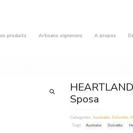
os produits
Artisans vignerons
A propos
De
HEARTLAND 
Sposa
Categories:
Australie
,
Dolcetto
,
H
Tags:
Australie
Dolcetto
He