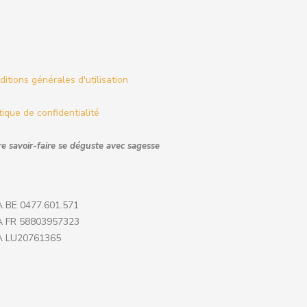
itions générales d'utilisation
tique de confidentialité
e savoir-faire se déguste avec sagesse
 BE 0477.601.571
 FR 58803957323
 LU20761365