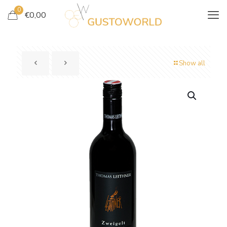
0
€
0,00
Show all