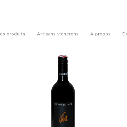
os produits
Artisans vignerons
A propos
De