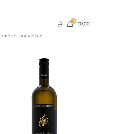
0
€
0,00
rnières nouvelles