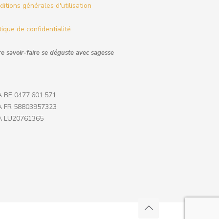
itions générales d'utilisation
tique de confidentialité
e savoir-faire se déguste avec sagesse
 BE 0477.601.571
 FR 58803957323
 LU20761365