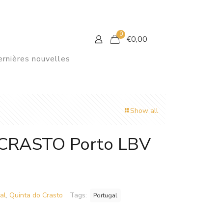
0
€
0,00
rnières nouvelles
Show all
CRASTO Porto LBV
al
,
Quinta do Crasto
Tags:
Portugal