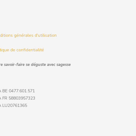
itions générales d'utilisation
tique de confidentialité
e savoir-faire se déguste avec sagesse
 BE 0477.601.571
 FR 58803957323
 LU20761365