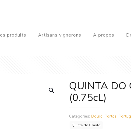
os produits
Artisans vignerons
A propos
De
QUINTA DO 
(0.75cL)
Categories:
Douro
,
Portos
,
Portug
Quinta do Crasto