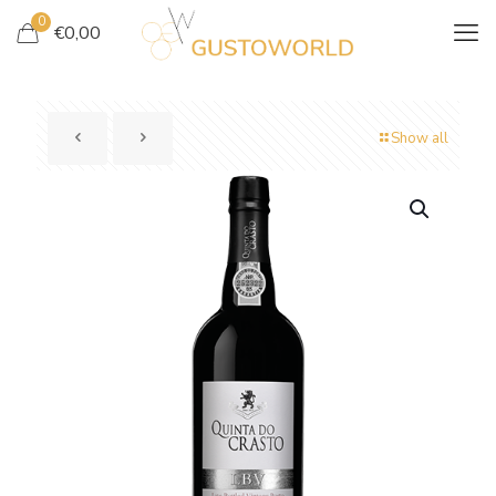
0
€
0,00
Show all