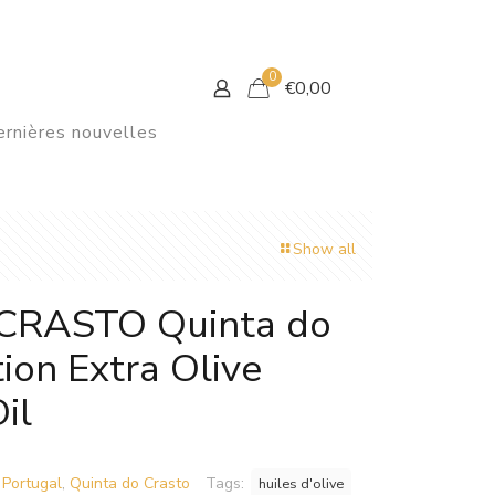
0
€
0,00
rnières nouvelles
Show all
CRASTO Quinta do
ion Extra Olive
il
,
Portugal
,
Quinta do Crasto
Tags:
huiles d'olive