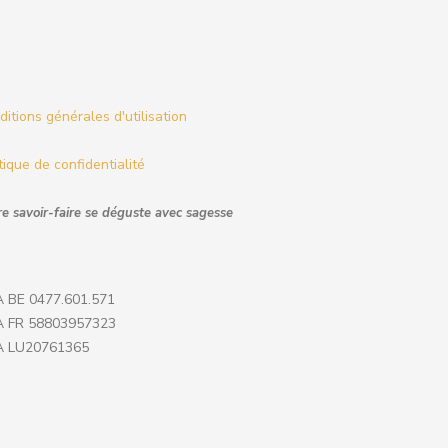
itions générales d'utilisation
tique de confidentialité
e savoir-faire se déguste avec sagesse
 BE 0477.601.571
 FR 58803957323
 LU20761365