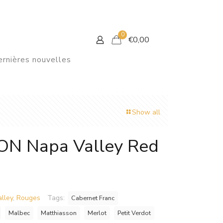
0
€
0,00
rnières nouvelles
Show all
N Napa Valley Red
lley
,
Rouges
Tags:
Cabernet Franc
Malbec
Matthiasson
Merlot
Petit Verdot