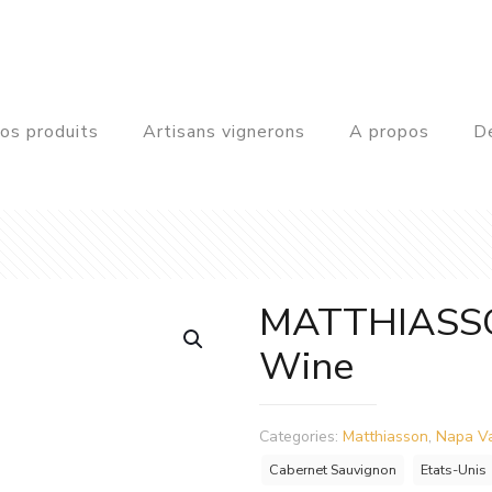
os produits
Artisans vignerons
A propos
De
MATTHIASSO
Wine
Categories:
Matthiasson
,
Napa Va
Cabernet Sauvignon
Etats-Unis