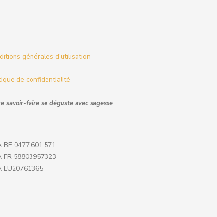
itions générales d'utilisation
tique de confidentialité
e savoir-faire se déguste avec sagesse
 BE 0477.601.571
 FR 58803957323
 LU20761365