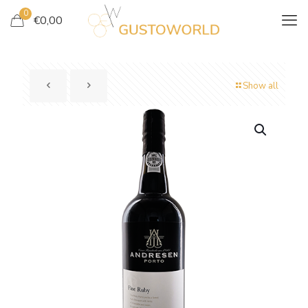
0
€
0,00
Show all