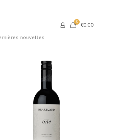
0
€
0,00
rnières nouvelles