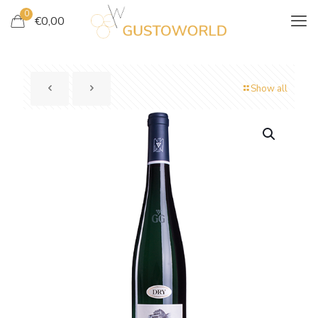
0
€
0,00
Show all