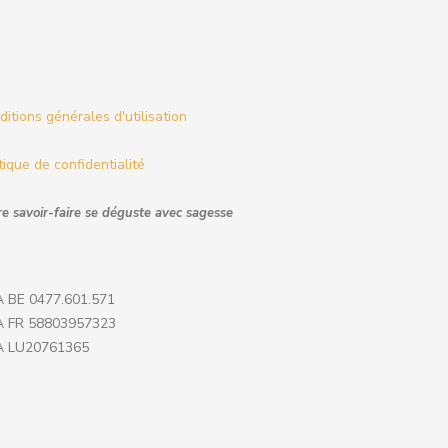
itions générales d'utilisation
tique de confidentialité
e savoir-faire se déguste avec sagesse
 BE 0477.601.571
 FR 58803957323
 LU20761365