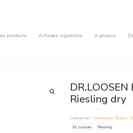
os produits
Artisans vignerons
A propos
De
DR.LOOSEN B
Riesling dry
Categories:
Allemagne
,
Blancs
,
D
Dr. Loosen
Riesling