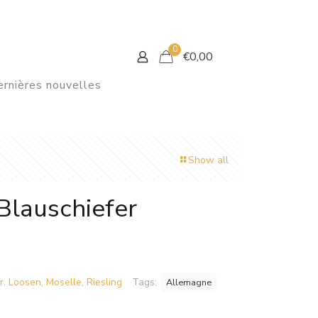
0
€
0,00
rnières nouvelles
Show all
lauschiefer
r. Loosen
,
Moselle
,
Riesling
Tags:
Allemagne