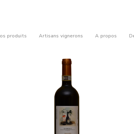
os produits
Artisans vignerons
A propos
De