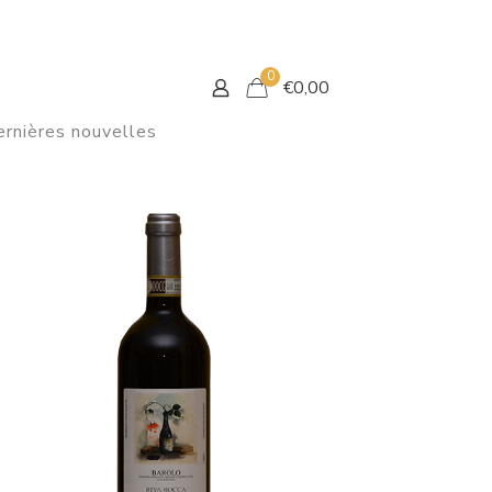
0
€
0,00
rnières nouvelles