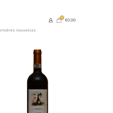
0
€
0,00
rnières nouvelles