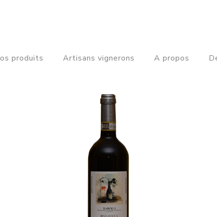
os produits
Artisans vignerons
A propos
De