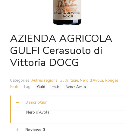
AZIENDA AGRICOLA
GULFI Cerasuolo di
Vittoria DOCG
Categories:
Autres régions
,
Gulfi
,
Italie
,
Nero d’Avola
,
Rouges
,
Sicile
Tags:
Gulfi
Italie
Nero d’Avola
Description
Nero d’Avola
Reviews
0