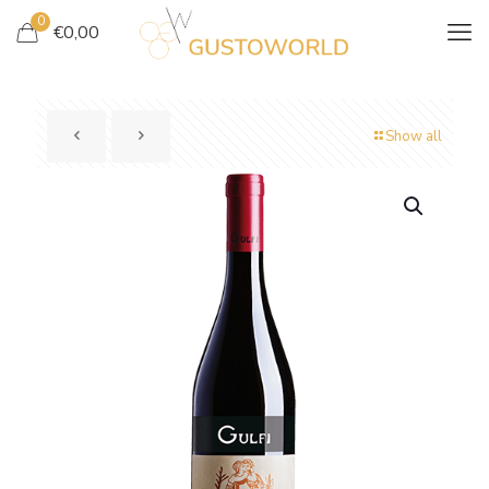
0
€
0,00
Show all