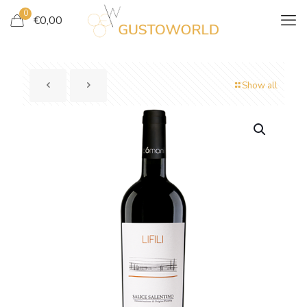
0
€
0,00
Show all