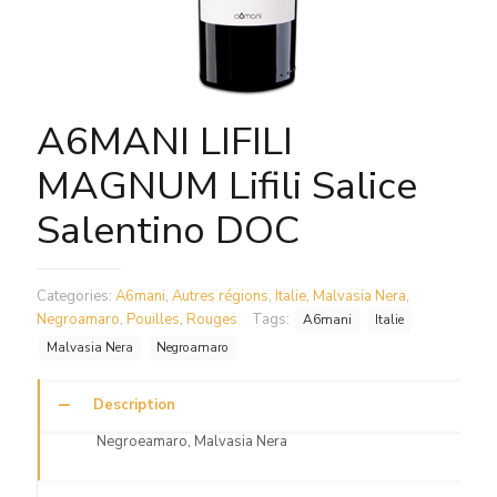
A6MANI LIFILI
MAGNUM Lifili Salice
Salentino DOC
Categories:
A6mani
,
Autres régions
,
Italie
,
Malvasia Nera
,
Negroamaro
,
Pouilles
,
Rouges
Tags:
A6mani
Italie
Malvasia Nera
Negroamaro
Description
Negroeamaro, Malvasia Nera