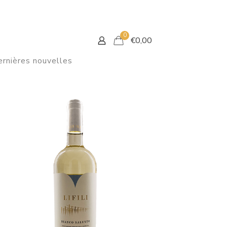
0
€0,00
rnières nouvelles