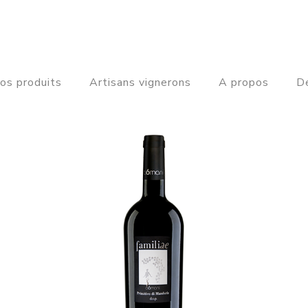
os produits
Artisans vignerons
A propos
De