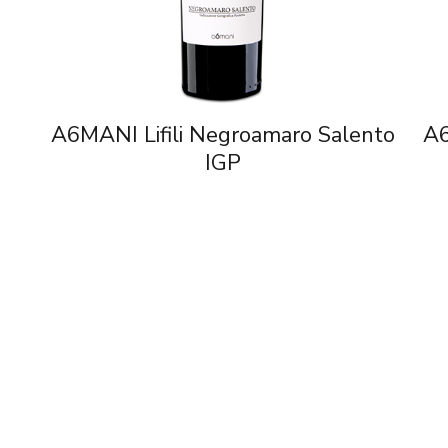
i
A6MANI Lifili Negroamaro Salento
A6
IGP