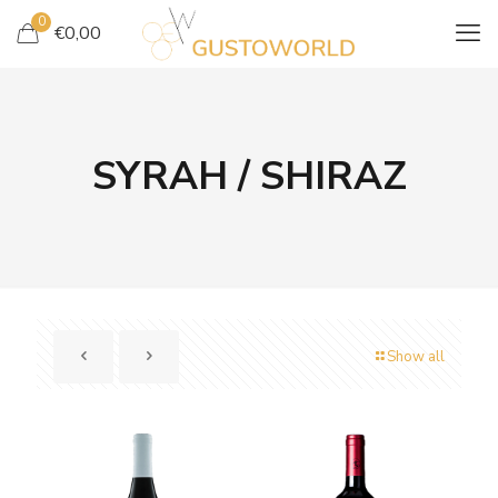
0
€
0,00
SYRAH / SHIRAZ
Show all