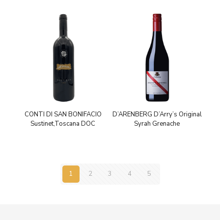
CONTI DI SAN BONIFACIO
D’ARENBERG D’Arry’s Original
Sustinet,Toscana DOC
Syrah Grenache
1
2
3
4
5