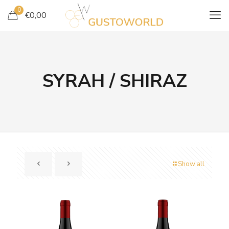
0
€
0,00
SYRAH / SHIRAZ
Show all