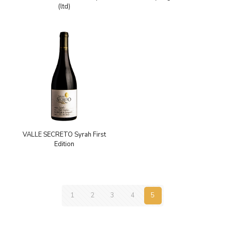
(ltd)
VALLE SECRETO Syrah First
Edition
1
2
3
4
5