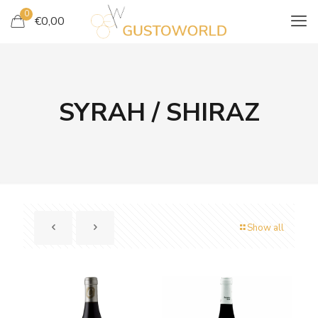
0
€
0,00
SYRAH / SHIRAZ
Show all