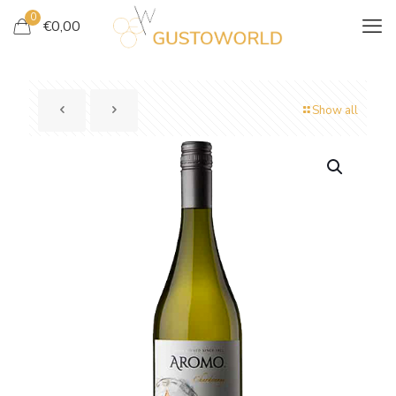
0
€
0,00
Show all