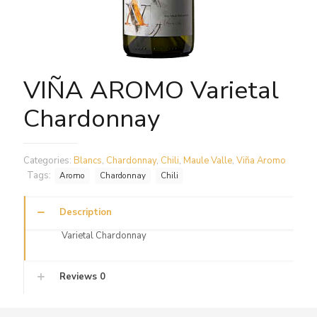
VIÑA AROMO Varietal
Chardonnay
Categories:
Blancs
,
Chardonnay
,
Chili
,
Maule Valle
,
Viña Aromo
Tags:
Aromo
Chardonnay
Chili
Description
Varietal Chardonnay
Reviews
0