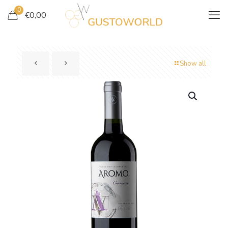
0
€
0,00
Show all