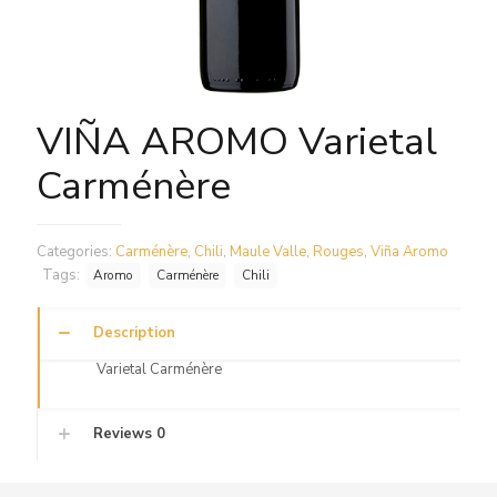
VIÑA AROMO Varietal
Carménère
Categories:
Carménère
,
Chili
,
Maule Valle
,
Rouges
,
Viña Aromo
Tags:
Aromo
Carménère
Chili
Description
Varietal Carménère
Reviews
0