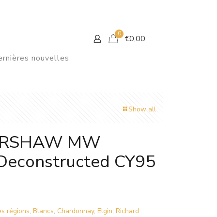
0
€0,00
rnières nouvelles
Show all
ERSHAW MW
Deconstructed CY95
es régions
,
Blancs
,
Chardonnay
,
Elgin
,
Richard