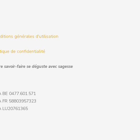
itions générales d'utilisation
tique de confidentialité
e savoir-faire se déguste avec sagesse
 BE 0477.601.571
 FR 58803957323
 LU20761365