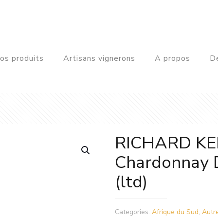
os produits
Artisans vignerons
A propos
De
RICHARD K
Chardonnay 
(ltd)
Categories:
Afrique du Sud
,
Autr