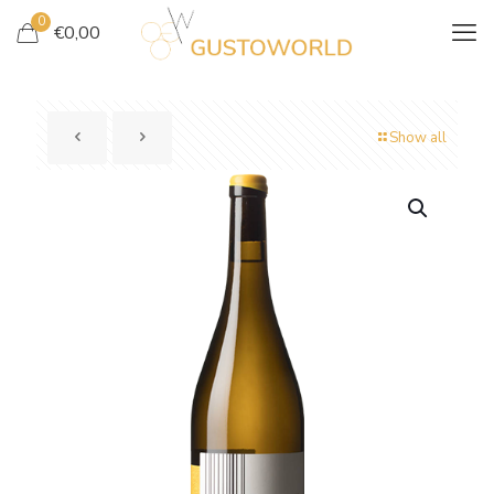
0
€
0,00
Show all