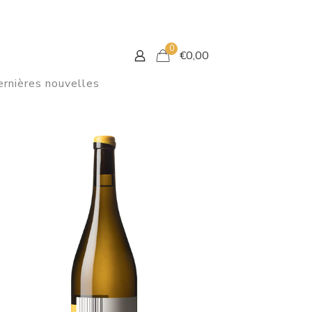
0
€
0,00
rnières nouvelles