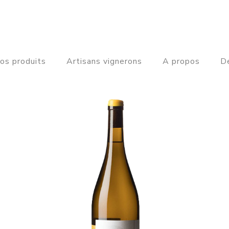
os produits
Artisans vignerons
A propos
De