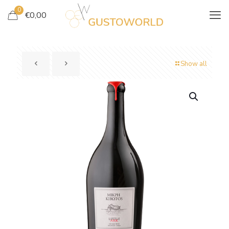
0
€
0,00
Show all