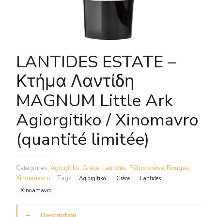
LANTIDES ESTATE –
Κτήμα Λαντίδη
MAGNUM Little Ark
Agiorgitiko / Xinomavro
(quantité limitée)
Categories:
Agiogitiko
,
Grèce
,
Lantides
,
Péloponèse
,
Rouges
,
Xinoamavro
Tags:
Agiorgitiko
Grèce
Lantides
Xinoamavro
Description