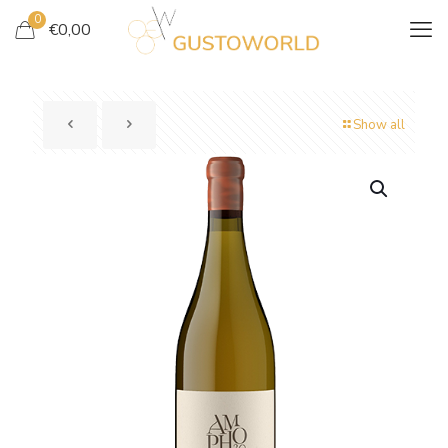
0
€
0,00
Show all