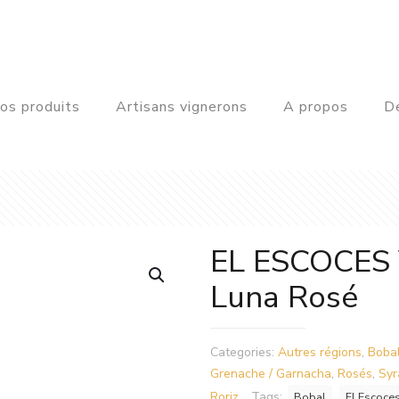
os produits
Artisans vignerons
A propos
De
EL ESCOCES
Luna Rosé
Categories:
Autres régions
,
Boba
Grenache / Garnacha
,
Rosés
,
Syr
Roriz
Tags:
Bobal
El Escoce