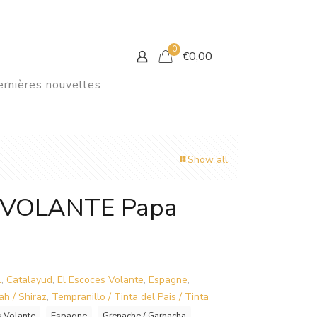
0
€
0,00
rnières nouvelles
Show all
 VOLANTE Papa
l
,
Catalayud
,
El Escoces Volante
,
Espagne
,
ah / Shiraz
,
Tempranillo / Tinta del Pais / Tinta
s Volante
Espagne
Grenache / Garnacha