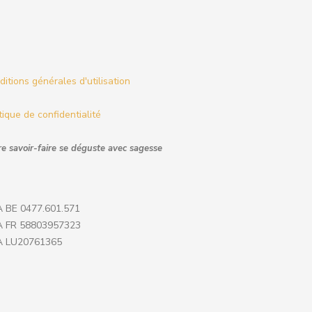
itions générales d'utilisation
tique de confidentialité
e savoir-faire se déguste avec sagesse
 BE 0477.601.571
 FR 58803957323
 LU20761365